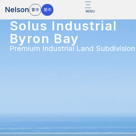
Nelson
繁中
簡中
MENU
Solus Industrial
Byron Bay
Premium Industrial Land Subdivision