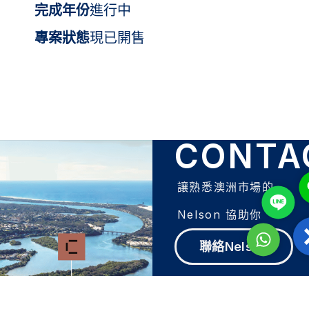
完成年份
進行中
專案狀態
現已開售
CONTA
讓熟悉澳洲市場的
Line
Nelson 協助你
聯絡Nelson
WhatsA
聯絡Nelson